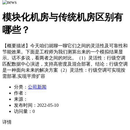
模块化机房与传统机房区别有
哪些？
【概要描述】
今天咱们就聊一聊它们之间的灵活性及可靠性和
节能效果。下面是工程师为我们测算出来的一个模拟结果显
示。话不多说，看两者之间的对比。（1）灵活性：行级空调
匹配数据中心演进，支持高密度及混合部署。结论：行级空调
是一种面向未来的解决方案（2）灵活性：行级空调可实现按
需部署,实现平滑扩容
分类：
公司新闻
作者：
来源：
发布时间：
2022-05-10
访问量：
0
详情