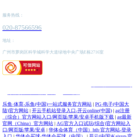
服务热线：
020-87566596
地址：
广州市萝岗区科学城科学大道绿地中央广场E栋2716室
版权所有：买球入口官网（中国）登录入口,
粤ICP备2022062526号
网站建设：中企动力
广州
SEO标签
乐鱼·体育-乐鱼(中国)一站式服务官方网站
|
PG·电子(中国大
陆)官方网站
|
开云手机站登录入口-开云online(中国)
|
ag注册
（综合）官方网站入口/网页版/苹果/安卓手机版下载
|
ag最新
官网（China）官方网站
|
AG官方入口试玩(综合)官方网站入
口/网页版/苹果/安卓
|
华体会体育（中国）hth·官方网站-登录
入口
|
华体会买球-华体会买球（中国）
|
开云(中国)Kaiyun·官