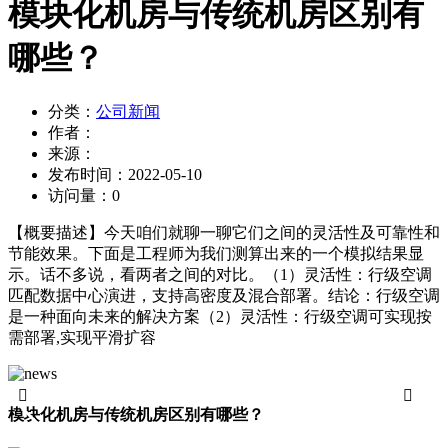
模块化机房与传统机房区别有
哪些？
分类：
公司新闻
作者：
来源：
发布时间：
2022-05-10
访问量：
0
【概要描述】
今天咱们就聊一聊它们之间的灵活性及可靠性和
节能效果。下面是工程师为我们测算出来的一个模拟结果显
示。话不多说，看两者之间的对比。（1）灵活性：行级空调
匹配数据中心演进，支持高密度及混合部署。结论：行级空调
是一种面向未来的解决方案（2）灵活性：行级空调可实现按
需部署,实现平滑扩容


模块化机房与传统机房区别有哪些？