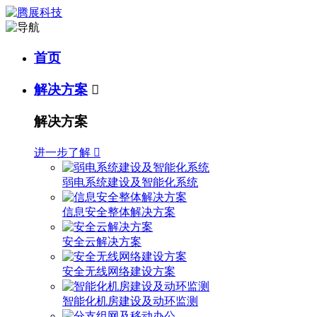
首页
解决方案

解决方案
进一步了解

弱电系统建设及智能化系统
信息安全整体解决方案
安全云解决方案
安全无线网络建设方案
智能化机房建设及动环监测