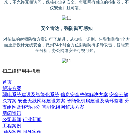
来，不允许互相访问，保核心业务安全。每张网有独立的控制器，不
仅安全并且可靠。
安全雷达，强防御可感知
对传统的射频防御方案进行了精进，从扫描、识别、告警和防御4个方
面重新设计无线安全，做到24小时全方位射频防御多种攻击，智能安
全分析，办公网络安全可视可知。
扫二维码用手机看
首页
解决方案
弱电系统建设及智能化系统
信息安全整体解决方案
安全云解
决方案
安全无线网络建设方案
智能化机房建设及动环监测
分
支组网及移动办公
智能化组网解决方案
新闻资讯
公司新闻
行业新闻
工程案例
国内案例
国外案例