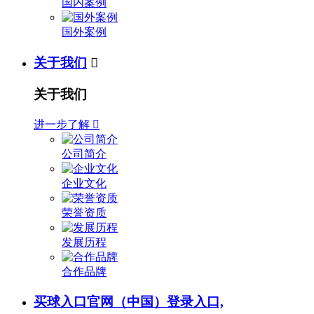
国内案例
国外案例
关于我们

关于我们
进一步了解

公司简介
企业文化
荣誉资质
发展历程
合作品牌
买球入口官网（中国）登录入口,