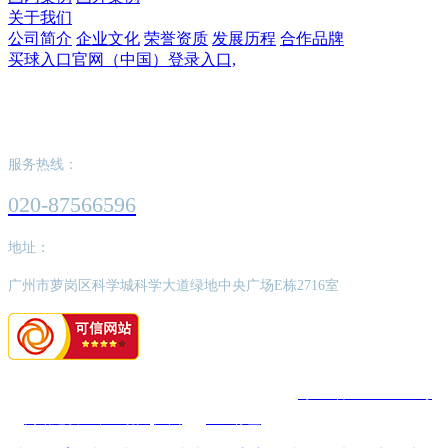
关于我们
公司简介
企业文化
荣誉资质
发展历程
合作品牌
买球入口官网（中国）登录入口,
买球入口官网（中国）登录入口,
服务热线：
020-87566596
地址：
广州市萝岗区科学城科学大道绿地中央广场E栋2716室
版权所有：买球入口官网（中国）登录入口,
粤ICP备2022062526号
网站建设：中企动力
广州
SEO标签