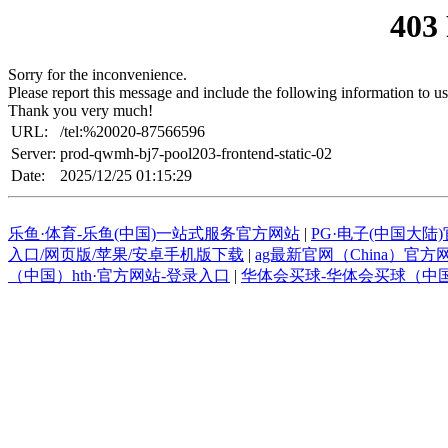
403
Sorry for the inconvenience.
Please report this message and include the following information to us
Thank you very much!
URL:
/tel:%20020-87566596
Server:
prod-qwmh-bj7-pool203-frontend-static-02
Date:
2025/12/25 01:15:29
乐鱼·体育-乐鱼(中国)一站式服务官方网站
|
PG·电子(中国大陆
入口/网页版/苹果/安卓手机版下载
|
ag最新官网（China）官方
（中国）hth·官方网站-登录入口
|
华体会买球-华体会买球（中